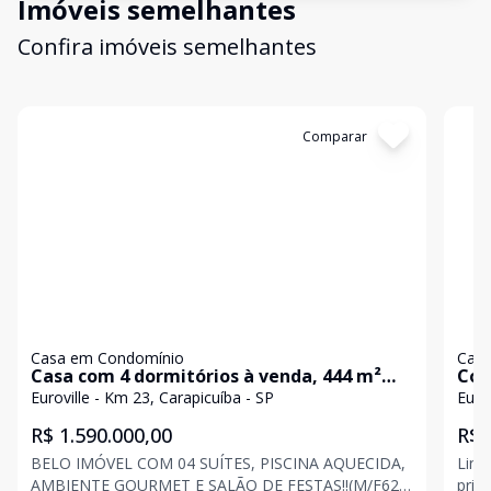
Imóveis semelhantes
Confira imóveis semelhantes
Cód:
CA4896
Comparar
Có
Casa em Condomínio
Casa
Casa com 4 dormitórios à venda, 444 m²
Con
por R$ 1.590.000,00 - Granja Viana -
pisc
Euroville - Km 23, Carapicuíba - SP
Euro
Carapicuíba/SP
R$ 1.590.000,00
R$ 
BELO IMÓVEL COM 04 SUÍTES, PISCINA AQUECIDA,
Lind
AMBIENTE GOURMET E SALÃO DE FESTAS!!(M/F62)
priv