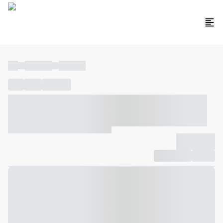
----
----- -----
----- -----
----
-----
---- ------
----- ----- -- ------ ---- ---- -- ----- ----- -----
--- ------
----- ----- -- ------ ----- ----- -- ------
-------------
Compartilhar
Favorito