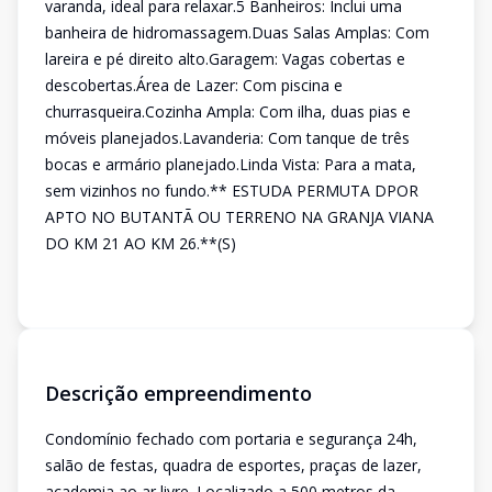
varanda, ideal para relaxar.5 Banheiros: Inclui uma
banheira de hidromassagem.Duas Salas Amplas: Com
lareira e pé direito alto.Garagem: Vagas cobertas e
descobertas.Área de Lazer: Com piscina e
churrasqueira.Cozinha Ampla: Com ilha, duas pias e
móveis planejados.Lavanderia: Com tanque de três
bocas e armário planejado.Linda Vista: Para a mata,
sem vizinhos no fundo.** ESTUDA PERMUTA DPOR
APTO NO BUTANTÃ OU TERRENO NA GRANJA VIANA
DO KM 21 AO KM 26.**(S)
Descrição empreendimento
Condomínio fechado com portaria e segurança 24h,
salão de festas, quadra de esportes, praças de lazer,
academia ao ar livre. Localizado a 500 metros da