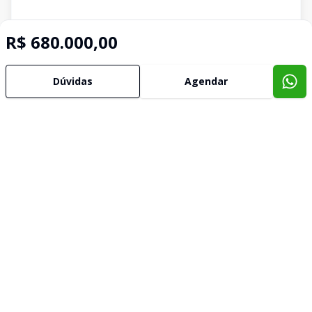
R$ 680.000,00
Dúvidas
Agendar
Imóveis semelhantes
Confira imóveis semelhantes
Cód:
CA3466
Comparar
Có