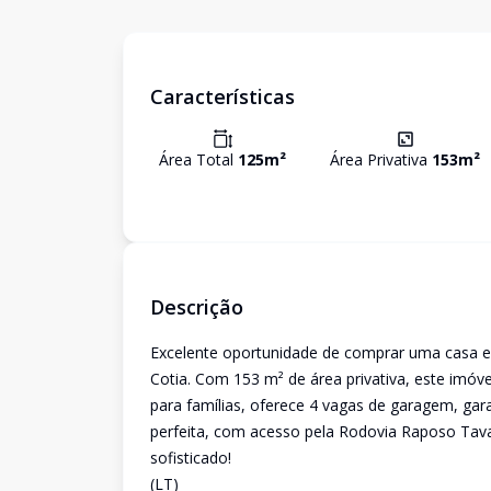
Características
Área Total
125
m²
Área Privativa
153
m²
Descrição
Excelente oportunidade de comprar uma casa em
Cotia. Com 153 m² de área privativa, este imóvel
para famílias, oferece 4 vagas de garagem, gara
perfeita, com acesso pela Rodovia Raposo Tava
sofisticado!
(LT)