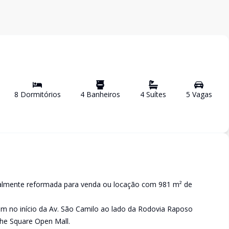
8
Dormitório
s
4
Banheiro
s
4
Suíte
s
5
Vaga
s
lmente reformada para venda ou locação com 981 m² de
em no início da Av. São Camilo ao lado da Rodovia Raposo
he Square Open Mall.