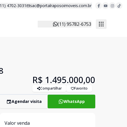
(11) 4702-3031
sac@portalraposoimoveis.com.br
(11) 95782-6753
8
R$ 1.495.000,00
Compartilhar
Favorito
Agendar visita
WhatsApp
Valor venda