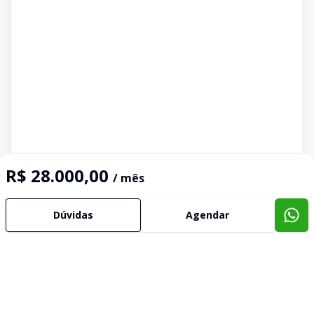
R$ 28.000,00
Imóveis semelhantes
/ mês
Confira imóveis semelhantes
Dúvidas
Agendar
Cód:
SL0016
Comparar