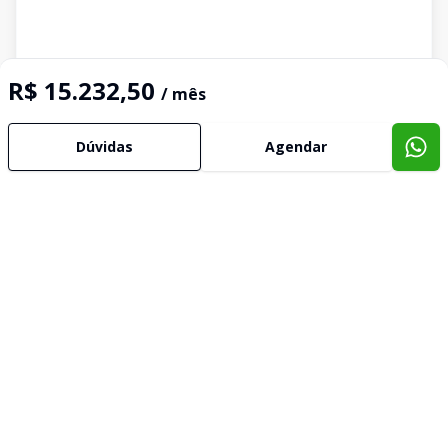
R$ 15.232,50
/ mês
Dúvidas
Agendar
Imóveis semelhantes
Confira imóveis semelhantes
Cód:
SA0122
Comparar
Có