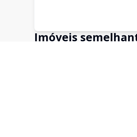
Imóveis semelhan
Confira imóveis semelhantes
Cód:
SA0113
Comparar
Salas/Conjuntos