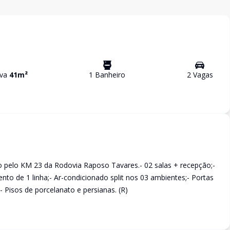
iva
41
m²
1
Banheiro
2
Vaga
s
o pelo KM 23 da Rodovia Raposo Tavares.- 02 salas + recepção;-
o de 1 linha;- Ar-condicionado split nos 03 ambientes;- Portas
 Pisos de porcelanato e persianas. (R)