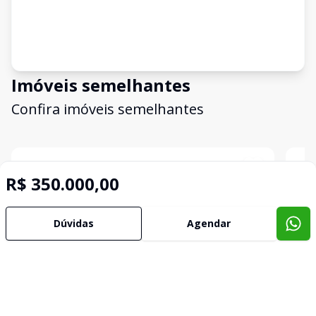
Imóveis semelhantes
Confira imóveis semelhantes
Cód:
TE1104
Comparar
Có
R$ 350.000,00
Dúvidas
Agendar
Terreno
Terr