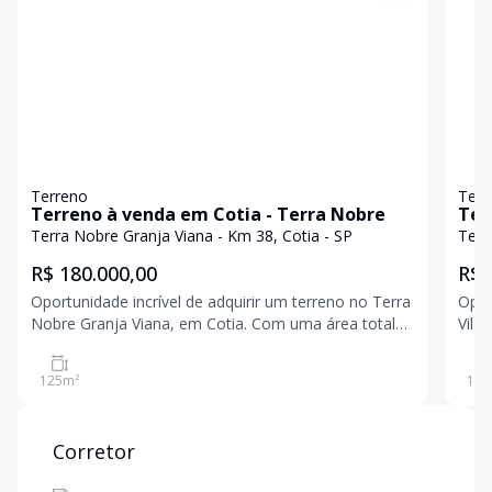
Terreno
Terr
Terreno à venda em Cotia - Terra Nobre
Ter
Fra
Terra Nobre Granja Viana - Km 38, Cotia - SP
Terr
R$ 180.000,00
R$ 
Oportunidade incrível de adquirir um terreno no Terra
Opor
Nobre Granja Viana, em Cotia. Com uma área total
Vila
de 125 m², este lote em declive oferece
Nobr
possibilidades para construir a casa dos seus sonhos.
125 
125
m²
125
Localizado na Rodovia Raposo Tavares, próximo ao
cons
Km 38, vo
inve
Corretor