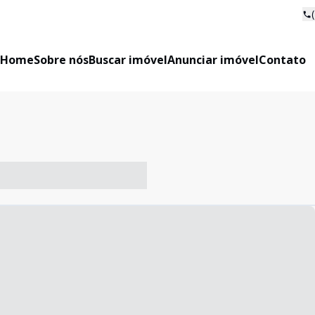
Home
Sobre nós
Buscar imóvel
Anunciar imóvel
Contato
-- ----- ----- --- ------