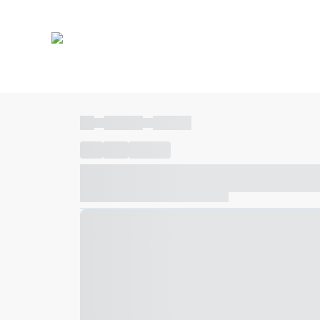
----
----- -----
----- -----
----
-----
---- ------
----- ----- -- ------ ---- ---- -- ---
----- ----- -- ------ ----- ----- -- ------