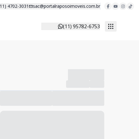
(11) 4702-3031
sac@portalraposoimoveis.com.br
(11) 95782-6753
-------------
Compartilhar
Favorito