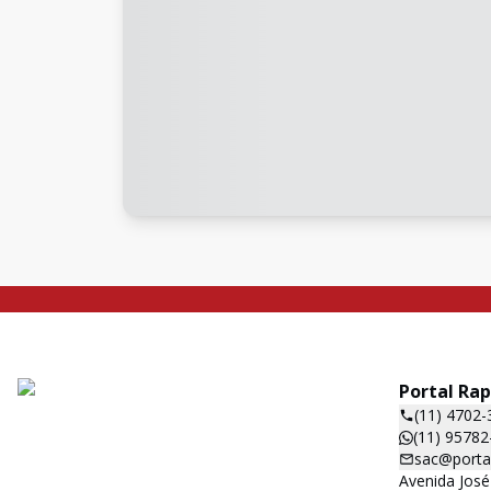
Portal Ra
(11) 4702-
(11) 95782
sac@porta
Avenida José 