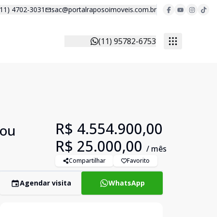
(11) 4702-3031
sac@portalraposoimoveis.com.br
(11) 95782-6753
R$ 4.554.900,00
 ou
R$ 25.000,00
/ mês
Compartilhar
Favorito
Agendar visita
WhatsApp