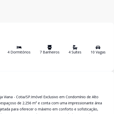
4
Dormitório
s
7
Banheiro
s
4
Suíte
s
10
Vaga
s
ja Viana - Cotia/SP.Imóvel Exclusivo em Condomínio de Alto
 espaçoso de 2.256 m² e conta com uma impressionante área
rojetada para oferecer o máximo em conforto e sofisticação,