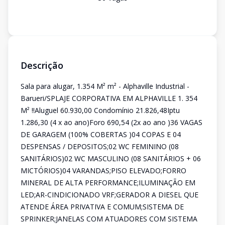
Descrição
Sala para alugar, 1.354 M² m² - Alphaville Industrial -
Barueri/SPLAJE CORPORATIVA EM ALPHAVILLE 1. 354
M² !!Aluguel 60.930,00 Condomínio 21.826,48Iptu
1.286,30 (4 x ao ano)Foro 690,54 (2x ao ano )36 VAGAS
DE GARAGEM (100% COBERTAS )04 COPAS E 04
DESPENSAS / DEPOSITOS;02 WC FEMININO (08
SANITÁRIOS)02 WC MASCULINO (08 SANITÁRIOS + 06
MICTÓRIOS)04 VARANDAS;PISO ELEVADO;FORRO
MINERAL DE ALTA PERFORMANCE;ILUMINAÇÃO EM
LED;AR-CINDICIONADO VRF;GERADOR A DIESEL QUE
ATENDE ÁREA PRIVATIVA E COMUM;SISTEMA DE
SPRINKER;JANELAS COM ATUADORES COM SISTEMA