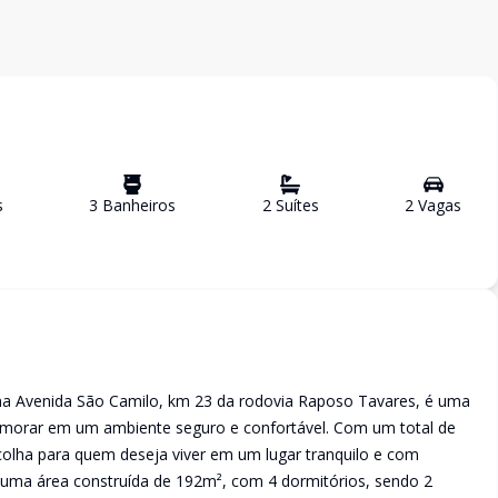
s
3
Banheiro
s
2
Suíte
s
2
Vaga
s
a Avenida São Camilo, km 23 da rodovia Raposo Tavares, é uma
 morar em um ambiente seguro e confortável. Com um total de
olha para quem deseja viver em um lugar tranquilo e com
 uma área construída de 192m², com 4 dormitórios, sendo 2