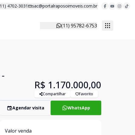
(11) 4702-3031
sac@portalraposoimoveis.com.br
(11) 95782-6753
 -
R$ 1.170.000,00
Compartilhar
Favorito
Agendar visita
WhatsApp
Valor venda