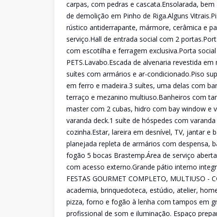
carpas, com pedras e cascata.Ensolarada, bem a
de demolição em Pinho de Riga.Alguns Vitrais.P
rústico antiderrapante, mármore, cerâmica e par
serviço.Hall de entrada social com 2 portas.Po
com escotilha e ferragem exclusiva.Porta social
PETS.Lavabo.Escada de alvenaria revestida em 
suítes com armários e ar-condicionado.Piso s
em ferro e madeira.3 suítes, uma delas com ban
terraço e mezanino multiuso.Banheiros com ta
master com 2 cubas, hidro com bay window e vit
varanda deck.1 suíte de hóspedes com varanda 
cozinha.Estar, lareira em desnível, TV, jantar 
planejada repleta de armários com despensa, ban
fogão 5 bocas Brastemp.Área de serviço aberta
com acesso externo.Grande pátio interno integr
FESTAS GOURMET COMPLETO, MULTIUSO - COM R
academia, brinquedoteca, estúdio, atelier, hom
pizza, forno e fogão à lenha com tampos em gra
profissional de som e iluminação. Espaço prepa