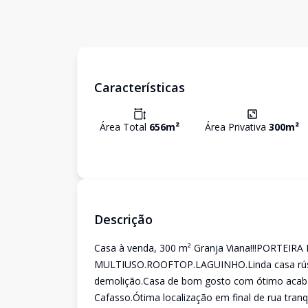
Características
Área Total
656
m²
Área Privativa
300
m²
Descrição
Casa à venda, 300 m² Granja Viana!!!PORT
MULTIUSO.ROOFTOP.LAGUINHO.Linda casa rústica
demolição.Casa de bom gosto com ótimo acaba
Cafasso.Ótima localização em final de rua tran