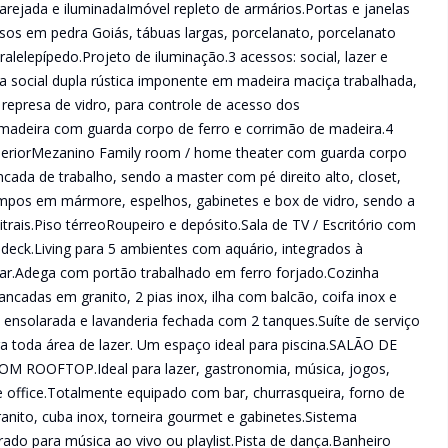
rejada e iluminadaImóvel repleto de armários.Portas e janelas
isos em pedra Goiás, tábuas largas, porcelanato, porcelanato
alelepípedo.Projeto de iluminação.3 acessos: social, lazer e
rta social dupla rústica imponente em madeira maciça trabalhada,
 represa de vidro, para controle de acesso dos
madeira com guarda corpo de ferro e corrimão de madeira.4
uperiorMezanino Family room / home theater com guarda corpo
cada de trabalho, sendo a master com pé direito alto, closet,
mpos em mármore, espelhos, gabinetes e box de vidro, sendo a
rais.Piso térreoRoupeiro e depósito.Sala de TV / Escritório com
deck.Living para 5 ambientes com aquário, integrados à
e bar.Adega com portão trabalhado em ferro forjado.Cozinha
cadas em granito, 2 pias inox, ilha com balcão, coifa inox e
 ensolarada e lavanderia fechada com 2 tanques.Suíte de serviço
a toda área de lazer. Um espaço ideal para piscina.SALÃO DE
OOFTOP.Ideal para lazer, gastronomia, música, jogos,
e office.Totalmente equipado com bar, churrasqueira, forno de
nito, cuba inox, torneira gourmet e gabinetes.Sistema
rado para música ao vivo ou playlist.Pista de dança.Banheiro