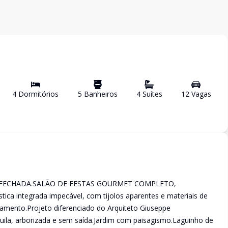
4
Dormitório
s
5
Banheiro
s
4
Suíte
s
12
Vaga
s
EIRA FECHADA.SALÃO DE FESTAS GOURMET COMPLETO,
 integrada impecável, com tijolos aparentes e materiais de
mento.Projeto diferenciado do Arquiteto Giuseppe
quila, arborizada e sem saída.Jardim com paisagismo.Laguinho de