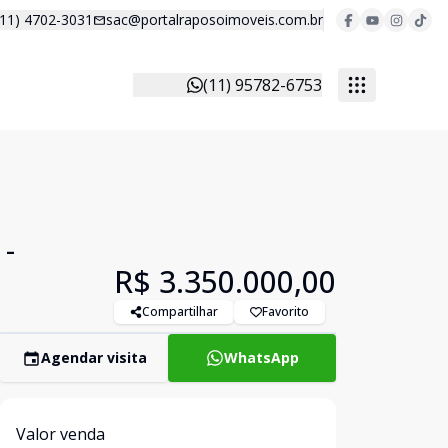
(11) 4702-3031
sac@portalraposoimoveis.com.br
(11) 95782-6753
 -
R$ 3.350.000,00
Compartilhar
Favorito
Agendar visita
WhatsApp
Valor venda